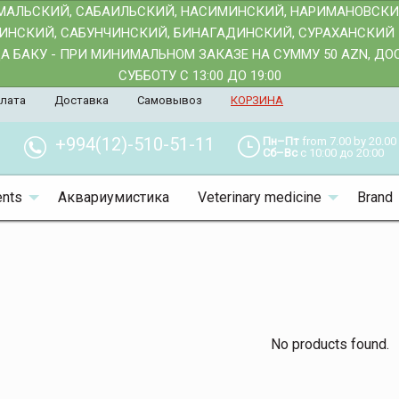
АМАЛЬСКИЙ, САБАИЛЬСКИЙ, НАСИМИНСКИЙ, НАРИМАНОВСК
АИНСКИЙ, САБУНЧИНСКИЙ, БИНАГАДИНСКИЙ, СУРАХАНСКИЙ 
 БАКУ - ПРИ МИНИМАЛЬНОМ ЗАКАЗЕ НА СУММУ 50 AZN, Д
СУББОТУ С 13:00 ДО 19:00
лата
Доставка
Самовывоз
КОРЗИНА
+994(12)-510-51-11
Пн–Пт
from 7.00 by 20.00
Сб–Вс
с 10:00 до 20:00
nts
Аквариумистика
Veterinary medicine
Brand
No products found.