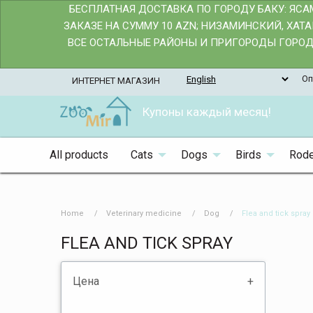
БЕСПЛАТНАЯ ДОСТАВКА ПО ГОРОДУ БАКУ: ЯС
ЗАКАЗЕ НА СУММУ 10 AZN; НИЗАМИНСКИЙ, ХАТ
ВСЕ ОСТАЛЬНЫЕ РАЙОНЫ И ПРИГОРОДЫ ГОРОДА
Оп
ИНТЕРНЕТ МАГАЗИН
Купоны каждый месяц!
All products
Cats
Dogs
Birds
Rode
Home
Veterinary medicine
Dog
Flea and tick spray
FLEA AND TICK SPRAY
Цена