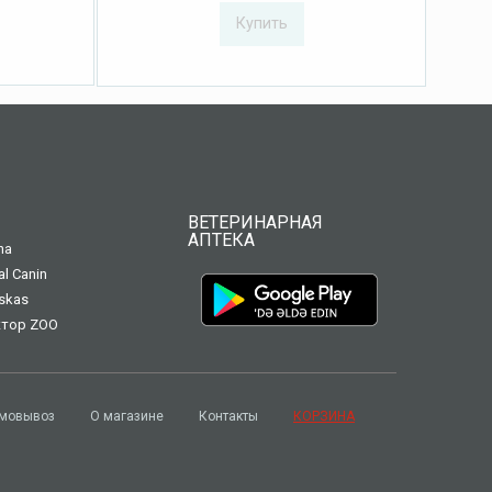
Купить
ВЕТЕРИНАРНАЯ
АПТЕКА
na
al Canin
skas
тор ZOO
мовывоз
О магазине
Контакты
КОРЗИНА