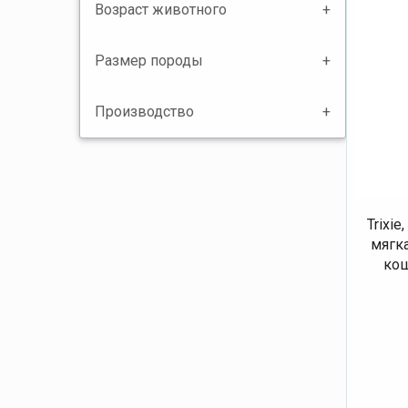
Возраст животного
Размер породы
Производство
Trixi
мягка
кош