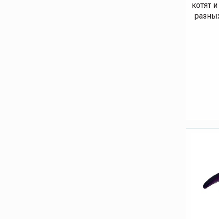
котят и
разных