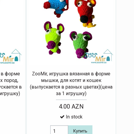
я в форме
ZooMir, игрушка вязанная в форме
х пород,
мышки, для котят и кошек
ускается в
(выпускается в разных цветах)(цена
 игрушку)
за 1 игрушку)
4.00 AZN
In stock
Купить