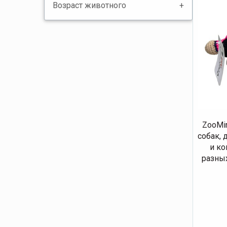
Возраст животного
ZooMir
собак, 
и ко
разных