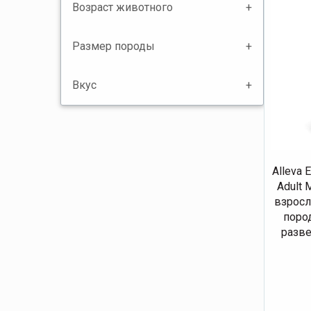
Возраст животного
Размер породы
Вкус
Alleva 
Adult 
взросл
поро
развес