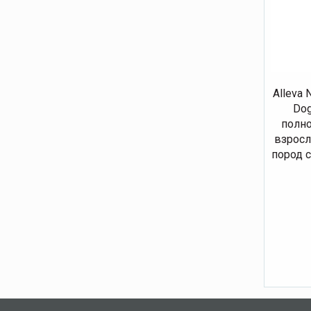
Alleva 
Dog
полно
взросл
пород с