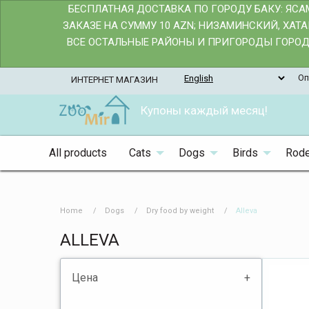
БЕСПЛАТНАЯ ДОСТАВКА ПО ГОРОДУ БАКУ: ЯС
ЗАКАЗЕ НА СУММУ 10 AZN; НИЗАМИНСКИЙ, ХАТ
ВСЕ ОСТАЛЬНЫЕ РАЙОНЫ И ПРИГОРОДЫ ГОРОДА
Оп
ИНТЕРНЕТ МАГАЗИН
Купоны каждый месяц!
All products
Cats
Dogs
Birds
Rode
Home
Dogs
Dry food by weight
Alleva
ALLEVA
Цена