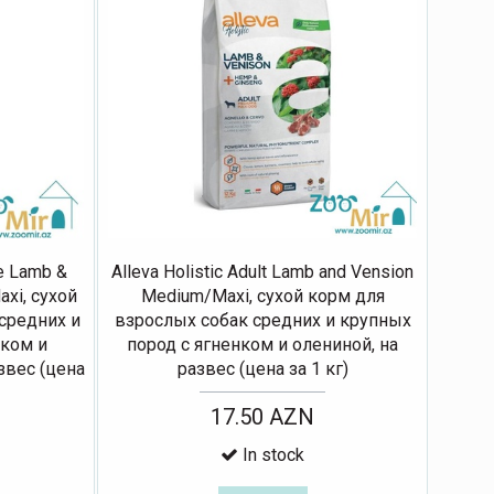
ve Lamb &
Alleva Holistic Adult Lamb and Vension
axi, сухой
Medium/Maxi, сухой корм для
средних и
взрослых собак средних и крупных
нком и
пород с ягненком и олениной, на
звес (цена
развес (цена за 1 кг)
17.50 AZN
In stock