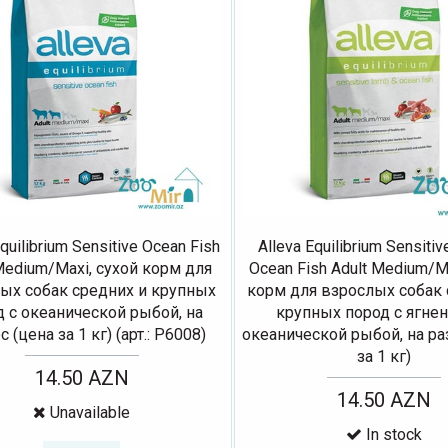
Equilibrium Sensitive Ocean Fish
Alleva Equilibrium Sensiti
Medium/Maxi, сухой корм для
Ocean Fish Adult Medium/M
ых собак средних и крупных
корм для взрослых собак 
д с океанической рыбой, на
крупных пород с ягне
 (цена за 1 кг) (арт.: Р6008)
океанической рыбой, на ра
за 1 кг)
14.50 AZN
14.50 AZN
Unavailable
In stock