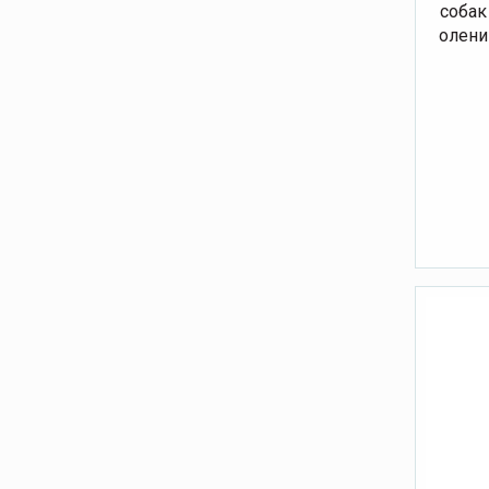
собак
оленин