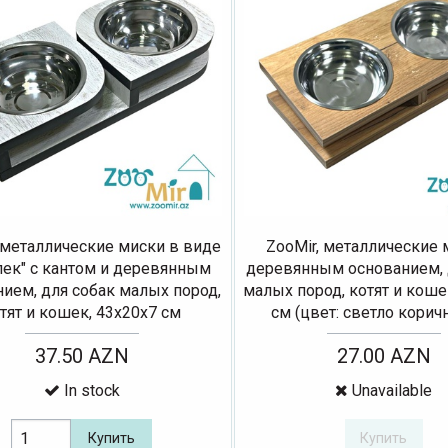
 металлические миски в виде
ZooMir, металлические 
лек" с кантом и деревянным
деревянным основанием, 
ием, для собак малых пород,
малых пород, котят и коше
тят и кошек, 43х20х7 см
см (цвет: светло кори
37.50 AZN
27.00 AZN
In stock
Unavailable
Купить
Купить