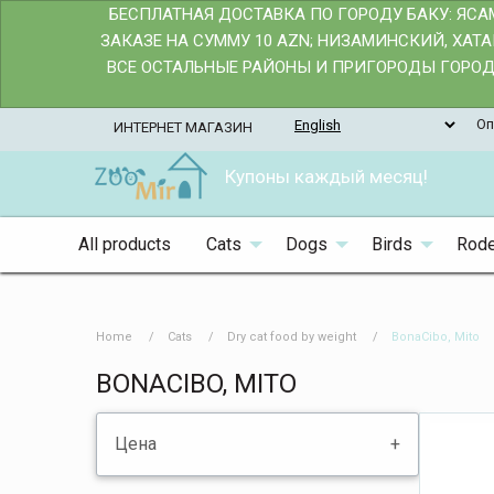
БЕСПЛАТНАЯ ДОСТАВКА ПО ГОРОДУ БАКУ: ЯС
ЗАКАЗЕ НА СУММУ 10 AZN; НИЗАМИНСКИЙ, ХАТ
ВСЕ ОСТАЛЬНЫЕ РАЙОНЫ И ПРИГОРОДЫ ГОРОДА
Оп
ИНТЕРНЕТ МАГАЗИН
Купоны каждый месяц!
All products
Cats
Dogs
Birds
Rode
Home
Cats
Dry cat food by weight
BonaCibo, Mito
BONACIBO, MITO
Цена